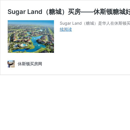
Sugar Land（糖城）买房——休斯顿糖
Sugar Land（糖城）是华人在休斯
Sugar
续阅读
Land（糖
城）
买
房
——
休斯顿买房网
休
斯
顿
糖
城
好
社
区
推
荐
介