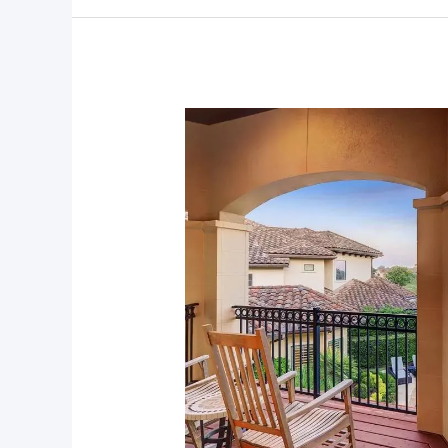
休
斯
顿
好
学
区
精
选
自
住
房
推
荐
（实
时
更
新）