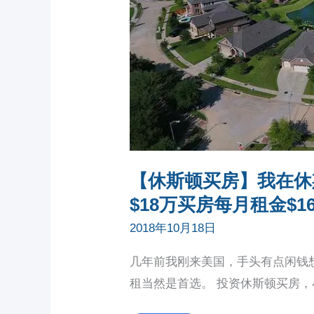
历:
$18
万
买
房
每
月
租
金
$1650
【休斯顿买房】我在休
$18万买房每月租金$16
2018年10月18日
几年前我刚来美国，手头有点闲钱
租当然是首选。 投资休斯顿买房，