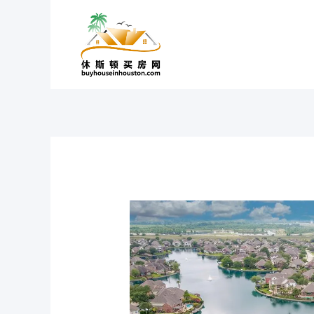
跳
至
内
容
休
斯
顿
华
人
区
买
房
攻
略