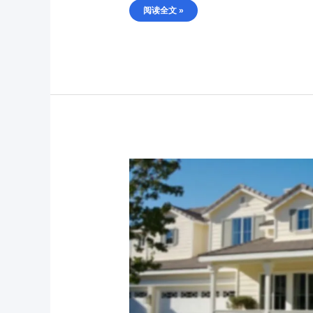
阅读全文 »
休
斯
顿
投
资
房
推
荐
（每
日
实
时
更
新）