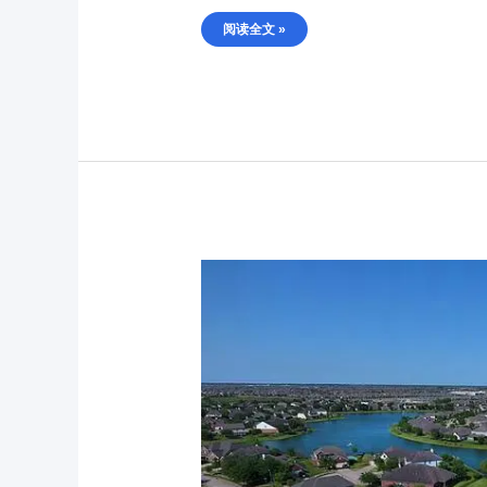
阅读全文 »
【休
斯
顿
买
房】
我
在
休
斯
顿
房
产
投
资
亲
身
经