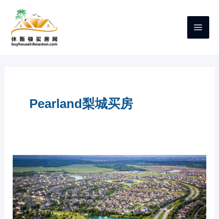
跳
至
内
容
Pearland梨城买房
休
斯
顿
买
房
之
PEARLAND（梨
城）
介
绍