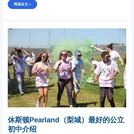
阅读全文 »
休
斯
顿
PEARLAND（梨
城）
最
好
的
公
立
初
中
介
绍
休斯顿Pearland（梨城）最好的公立
初中介绍