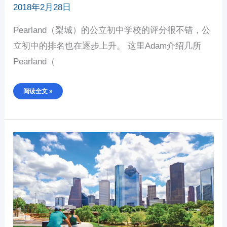
2018年2月28日
Pearland（梨城）的公立初中学校的评分很不错，公
立初中的排名也在逐步上升。 这里Adam介绍几所
Pearland（
阅读全文 »
休
斯
顿
PEARLAND（梨
城）
最
好
的
公
立
高
中
介
绍