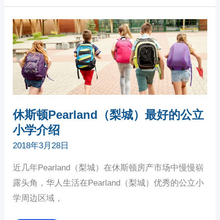
休
斯
顿
PEARLAND（梨
城）
最
好
的
公
立
小
学
介
绍
休斯顿Pearland（梨城）最好的公立
小学介绍
2018年3月28日
近几年Pearland（梨城）在休斯顿房产市场中慢慢崭
露头角，华人生活在Pearland（梨城）优秀的公立小
学周边区域，