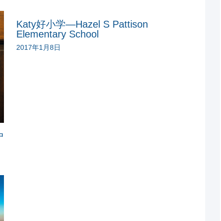
Katy好小学—Hazel S Pattison
Elementary School
2017年1月8日
户