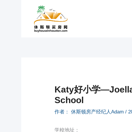
跳
至
内
容
Katy好小学—Joella 
School
作者：
休斯顿房产经纪人Adam
/
2
学校地址：