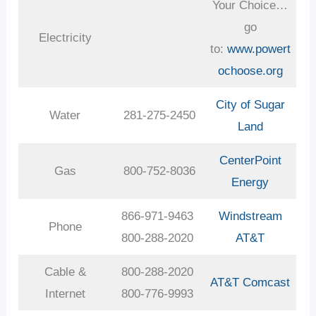
Your Choice…
go
Electricity
to:
www.powert
ochoose.org
City of Sugar
Water
281-275-2450
Land
CenterPoint
Gas
800-752-8036
Energy
866-971-9463
Windstream
Phone
800-288-2020
AT&T
Cable &
800-288-2020
AT&T
Comcast
Internet
800-776-9993