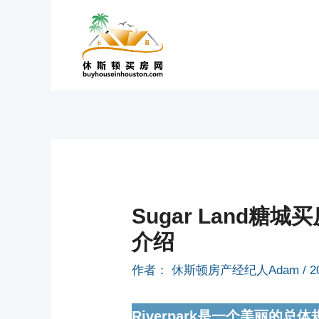
跳
至
内
容
Sugar Land糖城买
介绍
作者：
休斯顿房产经纪人Adam
/
2
Riverpark是一个美丽的总