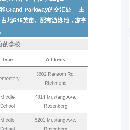
Grand Parkway的交汇处。 主
间。占地545英亩。配有游泳池，凉亭
。
分的学校
Type
Address
3602 Ransom Rd,
lementary
Richmond
Middle
4814 Mustang Ave,
School
Rosenberg
Middle
5201 Mustang Ave,
School
Rosenberg