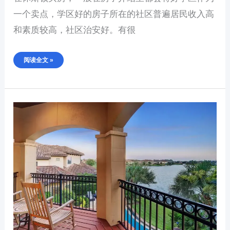
一个卖点，学区好的房子所在的社区普遍居民收入高
和素质较高，社区治安好。有很
阅读全文 »
休
斯
顿
好
学
区
精
选
自
住
房
推
荐
（实
时
更
新）