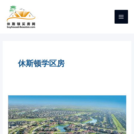
跳
至
内
容
休斯顿学区房
休
斯
顿
SUGAR
LAND
糖
城
买
房：
如
何