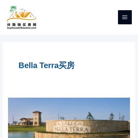
跳
至
内
容
Bella Terra买房
休
斯
顿
RICHMOND
新
社
区
BELLA
TERRA
介
绍