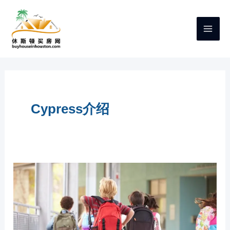
跳
至
内
容
Cypress介绍
休
斯
顿
CYPRESS
最
好
的
公
立
小
学