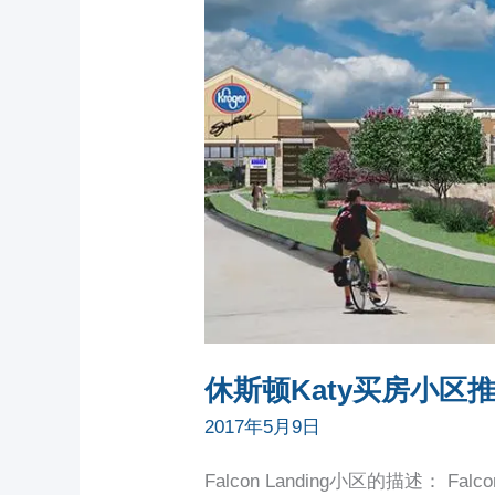
斯
顿
KATY
买
房
小
区
推
荐：
FALCON
LANDING
休斯顿Katy买房小区推荐：
2017年5月9日
Falcon Landing小区的描述： Falcon