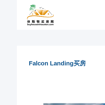
跳
至
内
容
Falcon Landing买房
休