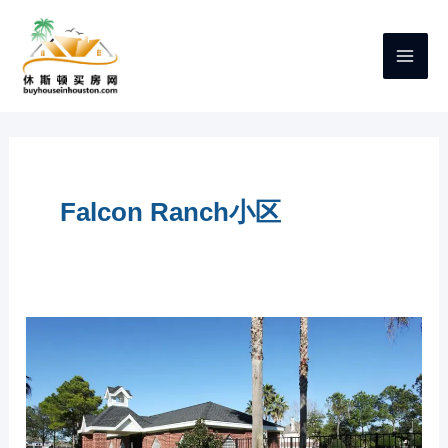
跳
至
内
容
Falcon Ranch小区
休
斯
顿
KATY
买
房
小
区
推
荐：
FALCON