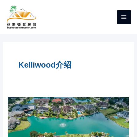
跳
至
内
容
Kelliwood介绍
休
斯
顿
KATY
买
房
小
区
介
绍：
KELLIWOOD