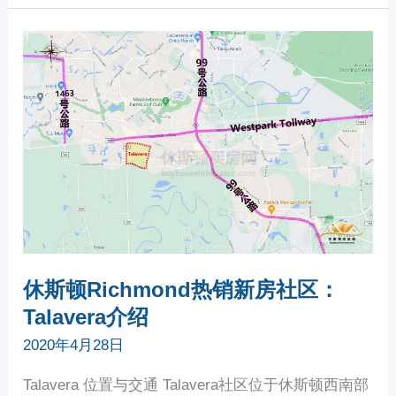
休
斯
顿
RICHMOND
热
销
新
房
社
区：
TALAVERA
介
绍
休斯顿Richmond热销新房社区：
Talavera介绍
2020年4月28日
Talavera 位置与交通 Talavera社区位于休斯顿西南部