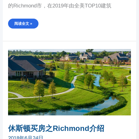
的Richmond市，在2019年由全美TOP10建筑
阅读全文 »
休
斯
顿
买
房
之
RICHMOND
介
绍
休斯顿买房之Richmond介绍
2018年6月24日