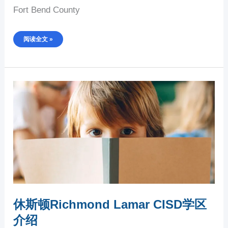
Fort Bend County
阅读全文 »
休
斯
顿
RICHMOND
LAMAR
CISD
学
区
介
绍
休斯顿Richmond Lamar CISD学区
介绍