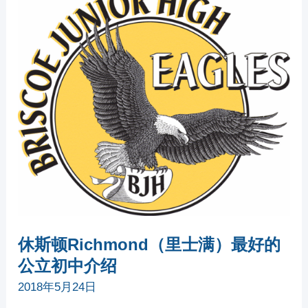
斯
顿
RICHMOND（里
士
满）
最
好
的
公
立
初
中
介
绍
休斯顿Richmond（里士满）最好的
公立初中介绍
2018年5月24日