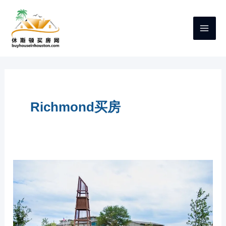
跳
至
内
容
Richmond买房
休
斯
顿
RICHMOND
新
房
社
区：
CANDELA
社
区