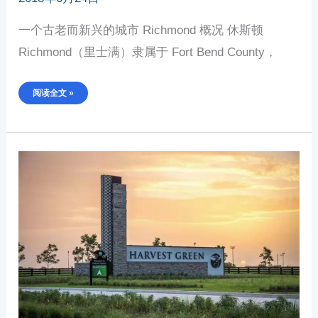
一个古老而新兴的城市 Richmond 概况 休斯顿
Richmond（里士满）隶属于 Fort Bend County，
阅读全文 »
休
斯
顿
RICHMOND
新
农
场
社
区
HARVEST
GREEN
介
绍