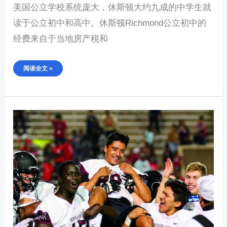
美国公立学校系统庞大，休斯顿大约九成的中学生就
读于公立初中和高中。休斯顿Richmond公立初中的
经费来自于当地房产税和
阅读全文 »
休
斯
顿
RICHMOND（里
士
满）
最
好
的
公
立
高
中
介
绍