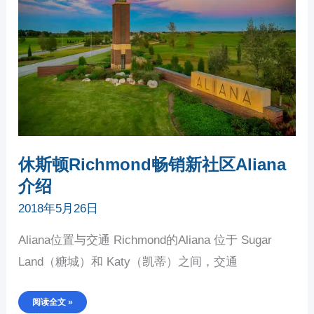
新
社
区
ALIANA
介
绍
休斯顿Richmond畅销新社区Aliana
介绍
2018年5月26日
Aliana位置与交通 Richmond的Aliana 位于 Sugar
Land（糖城）和 Katy（凯蒂）之间，交通
阅读全文 »