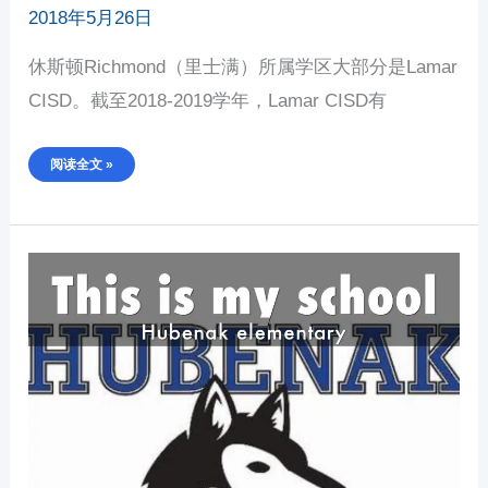
2018年5月26日
休斯顿Richmond（里士满）所属学区大部分是Lamar
CISD。截至2018-2019学年，Lamar CISD有
阅读全文 »
休
斯
顿
RICHMOND（里
士
满）
最
好
的
公
立
小
学
介
绍