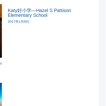
Katy好小学—Hazel S Pattison
Elementary School
2017年1月8日
户