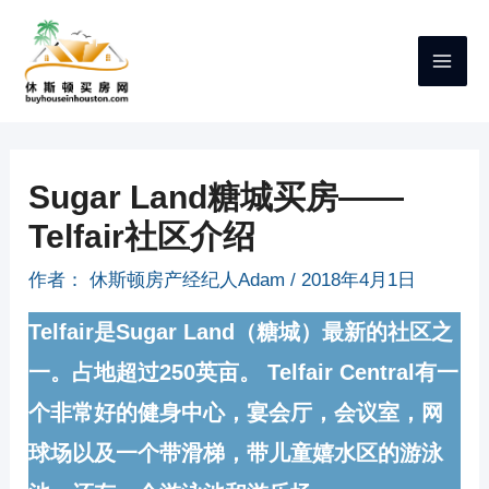
跳
至
内
容
Sugar Land糖城买房——
Telfair社区介绍
作者：
休斯顿房产经纪人Adam
/
2018年4月1日
Telfair是Sugar Land（糖城）最新的社区之
一。占地超过250英亩。 Telfair Central有一
个非常好的健身中心，宴会厅，会议室，网
球场以及一个带滑梯，带儿童嬉水区的游泳