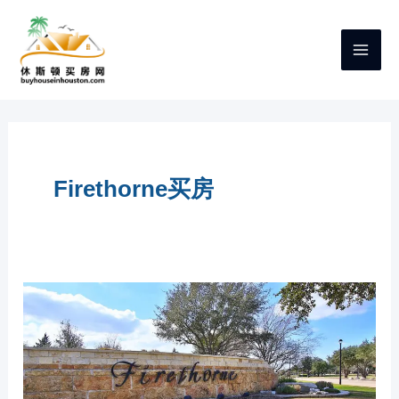
跳
至
内
容
Firethorne买房
休
斯
顿
KATY
新
房
社
区：
FIRETHORNE
介
绍