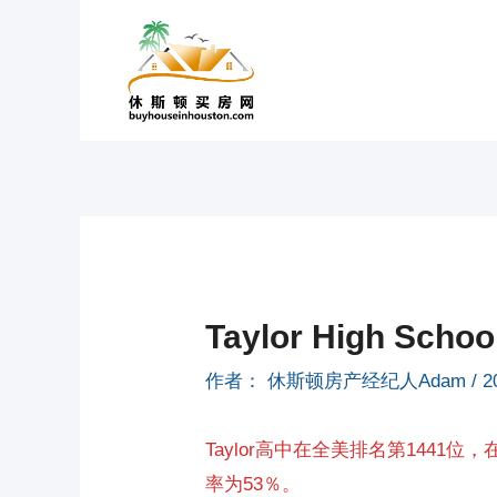
跳
至
内
容
Taylor High Sc
作者：
休斯顿房产经纪人Adam
/
2
Taylor高中在全美排名第1441
率为53％。