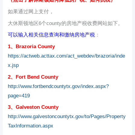
如果通过网上支付，
大休斯顿地区6个county的房地产税收费网站如下。
可以输入相关信息查询和缴纳房地产税
：
1、Brazoria County
https://actweb.acttax.com/act_webdev/brazoria/inde
x.jsp
2、Fort Bend County
http://www.fortbendcountytx.gov/index.aspx?
page=419
3、Galveston County
http://www.galvestoncountytx.gov/to/Pages/Property
TaxInformation.aspx