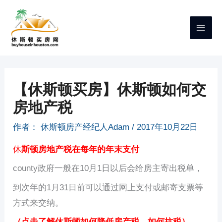
跳
至
内
容
【休斯顿买房】休斯顿如何交
房地产税
作者：
休斯顿房产经纪人Adam
/
2017年10月22日
休
斯顿房地产税在每年的年末支付
county政府一般在10月1日以后会给房主寄出税单，
到次年的1月31日前可以通过网上支付或邮寄支票等
方式来交纳。
（点击了解休斯顿如何降低房产税、如何抗税）