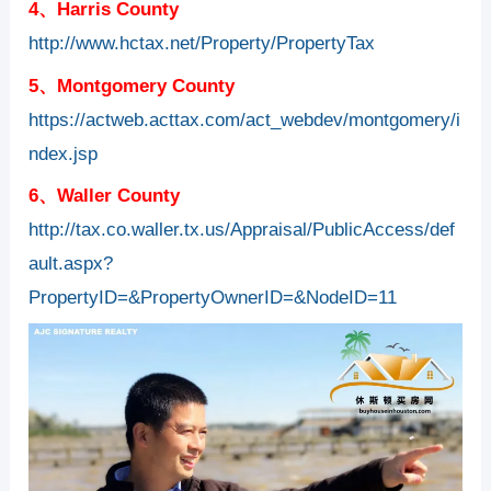
4、Harris County
http://www.hctax.net/Property/PropertyTax
5、Montgomery County
https://actweb.acttax.com/act_webdev/montgomery/i
ndex.jsp
6、Waller County
http://tax.co.waller.tx.us/Appraisal/PublicAccess/def
ault.aspx?
PropertyID=&PropertyOwnerID=&NodeID=11