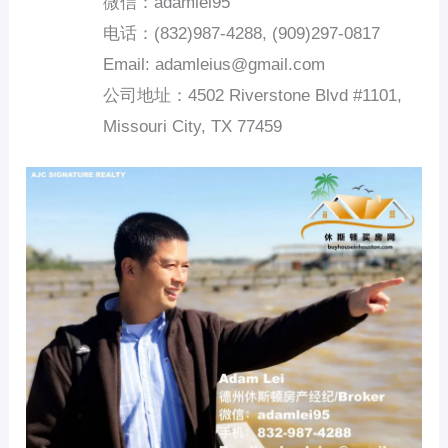
微信：adamlei95
电话：(832)987-4288, (909)297-0817
Email: adamleius@gmail.com
公司地址：
4502 Riverstone Blvd #1101,
Missouri City, TX 77459