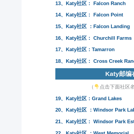
13、Katy社区： Falcon Ranch
14、Katy社区： Falcon Point
15、Katy社区 ：Falcon Landing
16、Katy社区： Churchill Farms
17、Katy社区：Tamarron
18、Katy社区： Cross Creek Ran
Katy邮编
（
点击下面社区
19、Katy社区：Grand Lakes
20、Katy社区 ：Windsor Park La
21、Katy社区： Windsor Park Est
2
2
、Katy社区 ：West Memorial