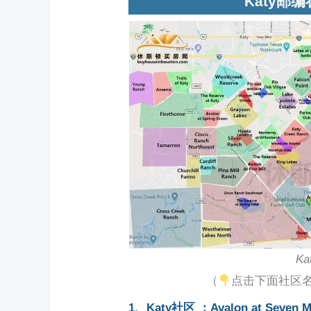
Katy邮编
K
（
点击下面社区
1、Katy社区 ：Avalon at Seven 